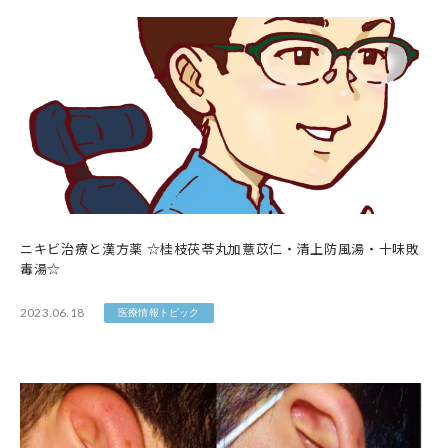
ニキビ治療と漢方薬 ☆桂枝茯苓丸加薏苡仁・清上防風湯・十味敗
毒湯☆
2023.06.18
医療情報トピック