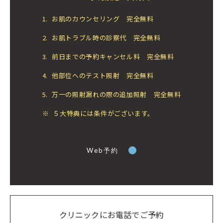
1.
お肌のカウンセリング 完全無料
2.
お肌トラブル時の診察代 完全無料
3.
前日までの予約キャンセル料 完全無料
4.
他部位へのテスト照射 完全無料
5.
万一の照射漏れの際の追加照射 完全無料
※
５大特典には条件がございます。
Web予約
クリニックにお電話でご予約