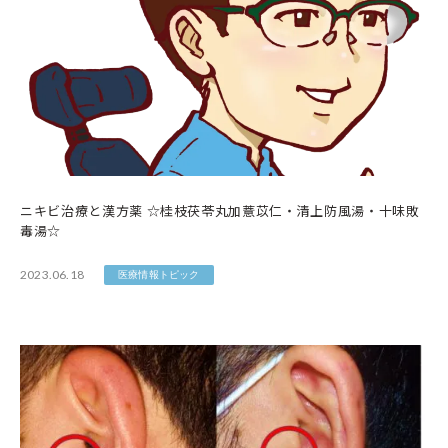
ニキビ治療と漢方薬 ☆桂枝茯苓丸加薏苡仁・清上防風湯・十味敗
毒湯☆
2023.06.18
医療情報トピック