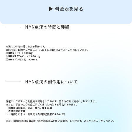
▶ 料金表を見る
NMN点滴の時間と種類
点滴にかかる時間はおよそ30分です。
当院では、目的やご予算に応じて以下の3種類のコースをご用意しています。
◎NMNライト：300mg
◎NMNスタンダード：600mg
◎NMNプレミアム：900mg
NMN点滴の副作用について
現在のところ重大な副作用は報告されておらず、安全性の高い施術とされています。
ただし、下記のような症状がごくまれに発生する場合があります。
・注射部位の痛み、赤み、腫れ、皮下出血
・点滴中の血管痛
・一時的なめまい、吐き気（自律神経反応によるもの）
また、NMN点滴は自由診療（未承認医薬品を用いた治療）となります。あらかじめご了承ください。