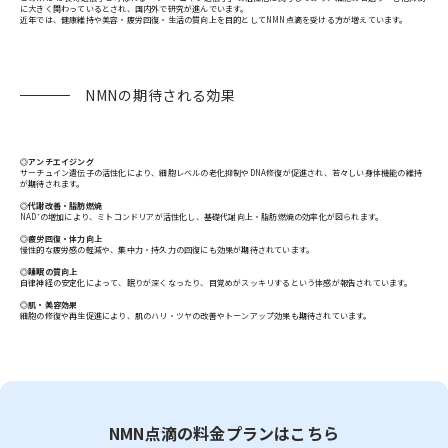
に大きく関わっているとされ、国内外で研究が進んでいます。
近年では、健康維持や美容・疲労回復・生活の質向上を目的としてNMN点滴を受ける方が増えています。
NMNの期待される効果
◎アンチエイジング
サーチュイン遺伝子の活性化により、細胞レベルの老化抑制やDNA修復が促進され、若々しい身体機能の維持
が期待されます。
◎代謝改善・脂肪燃焼
NAD⁺の増加により、ミトコンドリアが活性化し、基礎代謝向上・脂肪燃焼の効率化が図られます。
◎疲労回復・体力向上
慢性的な疲労感の軽減や、集中力・持久力の回復にも効果が期待されています。
◎睡眠の質向上
自律神経の安定化によって、眠りが深くなったり、目覚めがスッキリするという体感が報告されています。
◎肌・美容効果
細胞の修復や再生促進により、肌のハリ・ツヤの改善やトーンアップ効果も期待されています。
NMN点滴の料金プランはこちら