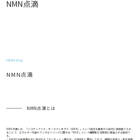
NMN点滴
NMN Drip
NMN点滴
NMN点滴とは
NMN点滴とは、「ニコチンアミド・モノヌクレオチド（NMN）」という成分を静脈から体内に直接取り入れ
ることで、エネルギー代謝やアンチエイジングに関わる「NAD⁺」という補酵素を効率的に増加させる施術で
す。
このNAD⁺は長寿遺伝子と呼ばれる「サーチュイン遺伝子」の活性化に関与しており、細胞の若返り・老化抑制