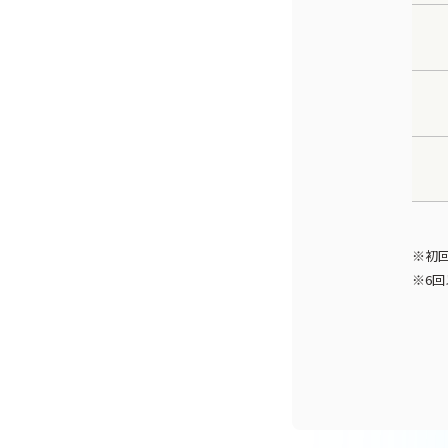
※初回
※6