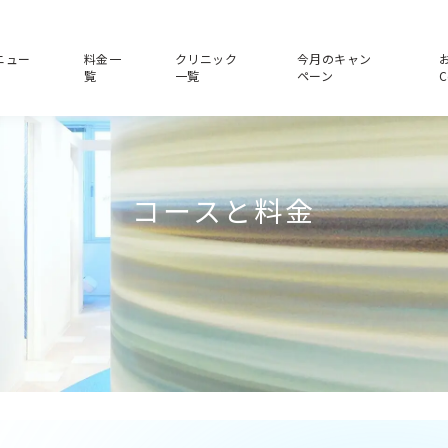
ニュー
料金一
クリニック
今月のキャン
覧
一覧
ペーン
C
コースと料金