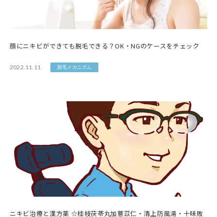
顔にニキビができても脱毛できる？OK・NGのケースをチェック
2022.11.11
脱毛メカニズム
ニキビ治療と漢方薬 ☆桂枝茯苓丸加薏苡仁・清上防風湯・十味敗