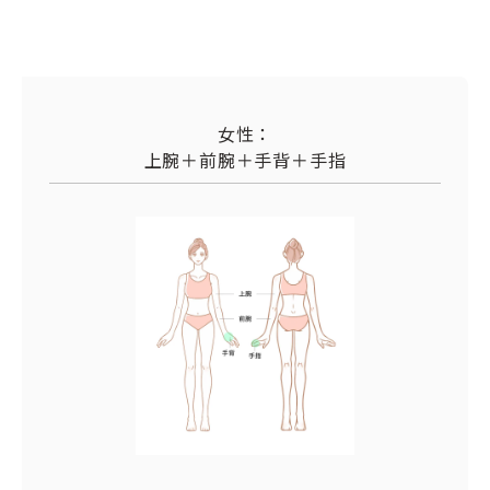
女性：
上腕＋前腕＋手背＋手指