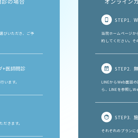
問診の場合
オンライン
W
STEP1.
選びいただき、ご予
当院ホームページか
約してください。その
グ+医師問診
STEP2.
を行います。
LINEからWeb面
ら、LINEを参照し
STEP3.
ただきます。
それぞれのプランに