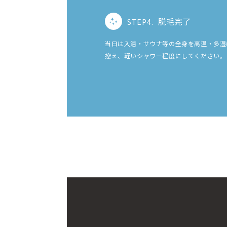
脱毛完了
STEP4.
当日は入浴・サウナ等の全身を高温・多湿
控え、軽いシャワー程度にしてください。