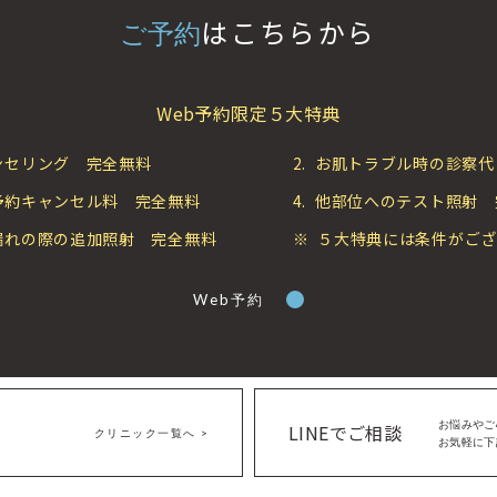
はこちらから
ご予約
Web予約限定５大特典
ンセリング 完全無料
2.
お肌トラブル時の診察代
予約キャンセル料 完全無料
4.
他部位へのテスト照射 
漏れの際の追加照射 完全無料
※
５大特典には条件がござ
Web予約
お悩みやご
LINEでご相談
クリニック一覧へ
お気軽に下