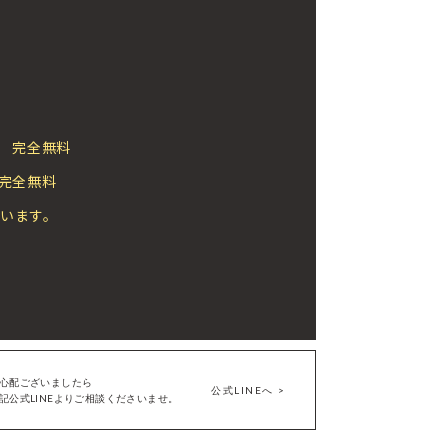
 完全無料
完全無料
います。
心配ございましたら
公式LINEへ
記公式LINEよりご相談くださいませ。